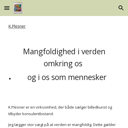
Skip to main content
Skip to navigation
K.Plesner
M
angfoldighed i verden
omkring os
og i os som mennesker
K.Plesner er en virkso
mhed, der både sælger billedkunst og
tilbyder
konsulent
bistand
.
Jeg lægger stor vægt på at verden
er mangfoldig. Dette gælder